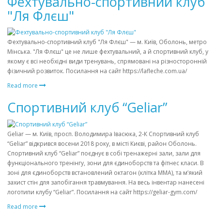
Фехтувально-спортивний клуб
"Ля Флєш"
Фехтувально-спортивний клуб "Ля Флєш" — м. Київ, Оболонь, метро
Мінська. "Ля Флєш" це не лише фехтувальний, а й спортивний клуб, у
якому є всі необхідні види тренувань, спрямовані на різносторонній
фізичний розвиток. Посилання на сайт https://lafleche.com.ua/
Read more
Спортивний клуб “Geliar”
Geliar — м. Київ, просп. Володимира Івасюка, 2-К Спортивний клуб
“Geliar” відкрився восени 2018 року, в місті Києві, район Оболонь.
Спортивний клуб “Geliar” поєднує в собі тренажерні зали, зали для
функціонального тренінгу, зони для єдиноборств та фітнес класи. В
зоні для єдиноборств встановлений октагон (клітка ММА), та м’який
захист стін для запобігання травмування. На весь інвентар нанесені
логотипи клубу “Geliar”. Посилання на сайт https://geliar-gym.com/
Read more