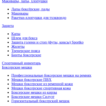
Макивары, лапы, хлопушки
Лапы боксёрские, пады
Макивары
Ракетки-хлопушки для тхэквондо
Защита
Капы
Шлем для бокса
Защита голени и стоп (футы, киксы) Sportko
Жилеты
Тренерские пояса
Бинты боксерские
Спортивный инвентарь
Боксерские мешки
Профессиональные боксерские мешки на ремнях
Мешки боксерские ПВХ
Мешки боксерские из ременной кожи
Мешки боксерские спортивная кожа
Боксерские мешки из кирзы
Боксерские мешки Силуэт
Горизонтальный боксерский мешок