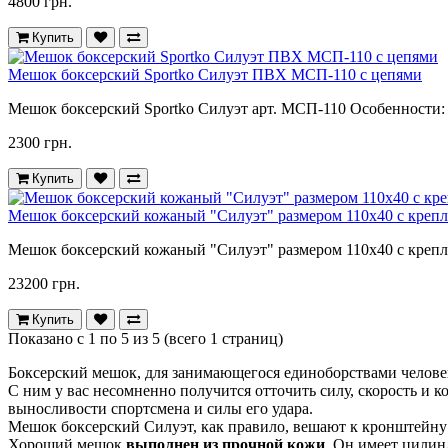
4800 грн.
Купить
Мешок боксерский Sportko Силуэт ПВХ МСП-110 с цепями
Мешок боксерский Sportko Силуэт арт. МСП-110 Особенности:
2300 грн.
Купить
Мешок боксерский кожаный "Силуэт" размером 110х40 с креп
Мешок боксерский кожаный "Силуэт" размером 110х40 с крепл
23200 грн.
Купить
Показано с 1 по 5 из 5 (всего 1 страниц)
Боксерский мешок, для занимающегося единоборствами человека
С ним у вас несомненно получится отточить силу, скорость и
выносливости спортсмена и силы его удара.
Мешок боксерский Силуэт, как правило, вешают к кронштейну 
Хороший мешок
выполнен из прочной кожи
. Он имеет цилин