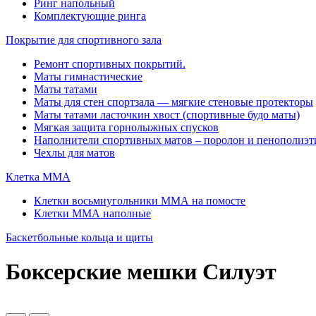
Ринг напольный
Комплектующие ринга
Покрытие для спортивного зала
Ремонт спортивных покрытий.
Маты гимнастические
Маты татами
Маты для стен спортзала — мягкие стеновые протекторы
Маты татами ласточкин хвост (спортивные будо маты)
Мягкая защита горнолыжных спусков
Наполнители спортивных матов – поролон и пенополиэт
Чехлы для матов
Клетка ММА
Клетки восьмиугольники ММА на помосте
Клетки ММА наполные
Баскетбольные кольца и щиты
Боксерские мешки Силуэт