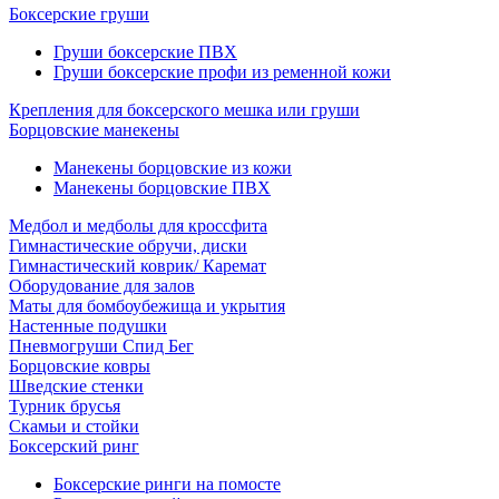
Боксерские груши
Груши боксерские ПВХ
Груши боксерские профи из ременной кожи
Крепления для боксерского мешка или груши
Борцовские манекены
Манекены борцовские из кожи
Манекены борцовские ПВХ
Медбол и медболы для кроссфита
Гимнастические обручи, диски
Гимнастический коврик/ Каремат
Оборудование для залов
Маты для бомбоубежища и укрытия
Настенные подушки
Пневмогруши Спид Бег
Борцовские ковры
Шведские стенки
Турник брусья
Скамьи и стойки
Боксерский ринг
Боксерские ринги на помосте