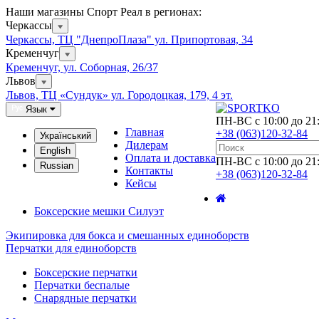
Наши магазины Спорт Реал в регионах:
Черкассы
Черкассы, ТЦ "ДнепроПлаза" ул. Припортовая, 34
Кременчуг
Кременчуг, ул. Соборная, 26/37
Львов
Львов, ТЦ «Сундук» ул. Городоцкая, 179, 4 эт.
Язык
ПН-ВС с 10:00 до 21
Главная
+38 (063)120-32-84
Український
Дилерам
English
Оплата и доставка
ПН-ВС с 10:00 до 21
Russian
Контакты
+38 (063)120-32-84
Кейсы
Боксерские мешки Силуэт
Экипировка для бокса и смешанных единоборств
Перчатки для единоборств
Боксерские перчатки
Перчатки беспалые
Снарядные перчатки