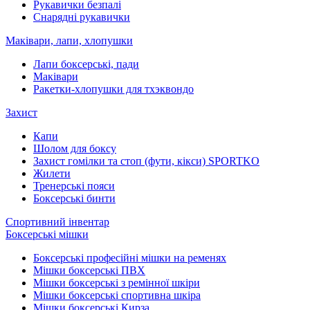
Рукавички безпалі
Снарядні рукавички
Маківари, лапи, хлопушки
Лапи боксерські, пади
Маківари
Ракетки-хлопушки для тхэквондо
Захист
Капи
Шолом для боксу
Захист гомілки та стоп (фути, кікси) SPORTKO
Жилети
Тренерські пояси
Боксерські бинти
Спортивний інвентар
Боксерські мішки
Боксерські професійні мішки на ременях
Мішки боксерські ПВХ
Мішки боксерські з ремінної шкіри
Мішки боксерські спортивна шкіра
Мішки боксерські Кирза