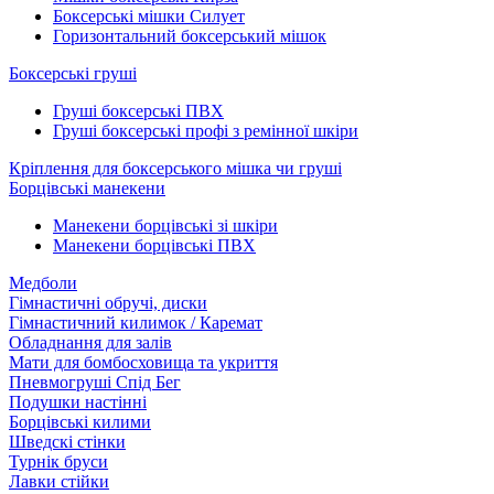
Боксерські мішки Силует
Горизонтальний боксерський мішок
Боксерські груші
Груші боксерські ПВХ
Груші боксерські профі з ремінної шкіри
Кріплення для боксерського мішка чи груші
Борцівські манекени
Манекени борцівські зі шкіри
Манекени борцівські ПВХ
Медболи
Гімнастичні обручі, диски
Гімнастичний килимок / Каремат
Обладнання для залів
Мати для бомбосховища та укриття
Пневмогруші Спід Бег
Подушки настінні
Борцівські килими
Шведскі стінки
Турнік бруси
Лавки стійки