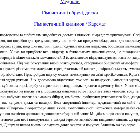
Медболи
Гімнастичні обручі, диски
Гімнастичний килимок / Каремат
портсменам та любителям знадобиться достатня кількість снарядів та пристосувань. Спо
мо, що потрібно для тренувань, тому що не тільки продаємо обладнання для спортзалу
ксерські груші; подушки настінні прямі; подушки настінні аперкотні; борцівські манек
чків. У нас ви придбаєте все і відразу, в буквальному значенні слова, не виходячи 
снаряди із цілим списком можливостей. З їх допомогою відпрацьовуються навички завда
тивника. Під час боксування виріб розгойдується, створюючи бійцівську атмосферу. З
 служать різноманітні матеріали: тирса, текстильний клапоть, шкіряний клапоть, гумов
іну або стелю. Пристрої для підвісу можна також купити на сайті sportko.com.ua. Крім 
ні удари руками. З їх допомогою відточують точність та швидкість нанесення ударів,
кубики на торсі, здобути спритність і силу, швидко досягти перемог у боях. У нас мож
ієнтуються на власну вагу. Борцівські манекени готові пройти з вами «вогонь, воду та
яючи набувати належних навичок бійцям, самбістам, любителям рукопашного бою, дзюдо
нас купують диски та насадки. Весь спортивний інвентар, представлений на сайті - л
нія «Спортко» використовує лише якісні, екологічно чисті, нетоксичні матеріали без ст
оступною вартістю дозволяє задовольнити будь-який запит. Ми дбаємо про свого покупця
іоритетними для нас і виконуються у швидкі терміни за найбільш вигідними цінами. Де 
і, Дніпру та іншим містам не змусить довго чекати на покупку. Залишіть заявку зараз!