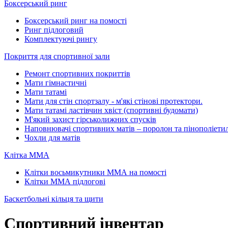
Боксерський ринг
Боксерський ринг на помості
Ринг підлоговий
Комплектуючі рингу
Покриття для спортивної зали
Ремонт спортивних покриттів
Мати гімнастичні
Мати татамі
Мати для стін спортзалу - м'які стінові протектори.
Мати татамі ластівчин хвіст (спортивні будомати)
М'який захист гірськолижних спусків
Наповнювачі спортивних матів – поролон та пінополіети
Чохли для матів
Клітка ММА
Клітки восьмикутники ММА на помості
Клітки ММА підлогові
Баскетбольні кільця та щити
Спортивний інвентар