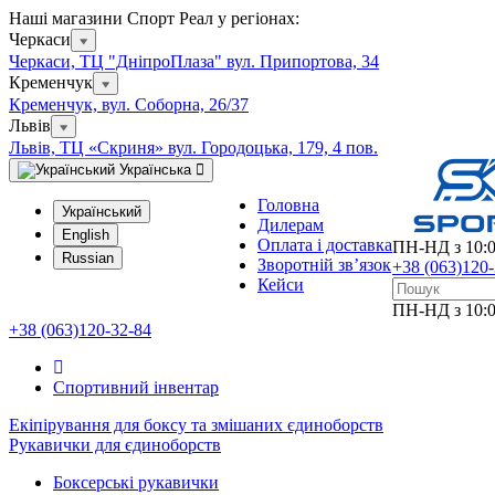
Наші магазини Спорт Реал у регіонах:
Черкаси
Черкаси, ТЦ "ДніпроПлаза" вул. Припортова, 34
Кременчук
Кременчук, вул. Соборна, 26/37
Львів
Львів, ТЦ «Скриня» вул. Городоцька, 179, 4 пов.
Українська
Головна
Український
Дилерам
English
Оплата і доставка
ПН-НД з 10:0
Russian
Зворотній зв’язок
+38 (063)120
Кейси
ПН-НД з 10:0
+38 (063)120-32-84
Спортивний інвентар
Екіпірування для боксу та змішаних єдиноборств
Рукавички для єдиноборств
Боксерські рукавички