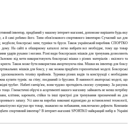
ртивний інвентар, придбаний у нашому інтернет-магазині, допоможе вирішити будь-яку
, а й самі робимо його. Типи обов'язкового спортивного інвентарю Сучасний зал для
ени; медболи; боксерські лапи; турніки та бруси. Також український виробник СПОРТКО
з дому. На сайті в обширному каталозі легко вибрати все необхідне, тому що товар
ння ударів руками і ногами. Різні види боксерських мішків для тренувань дозволяють
алежно від мети використовують боксерські мішки з різних матеріалів - якісного та
а крихта. Також може бути використана амортизуюча піна. Мішки як інвентар для боксу
вертикальних мішків для боксу, у нас можна придбати горизонтальні моделі. Боксерські
 удосконалюють техніку прийомів. Турники різних видів та конструкції є необхідним
на купити турнік: на стіну; поєднаний із брусами. В наявності аматорські моделі, що
 мідні труби». Набиті ганчір'ям, вони чудово протидіють своєму супернику. За рахунок
 тощо. Гімнастичні обручі в асортименті нашого магазину займають не менш потрібну
ави, клітини, каремати, стійки та інші пристрої для тренування призначений як для
ороннього запаху. Усі шви на виробах виконані відповідно до встановленої технології,
, аналізуємо відгуки про товар, зважаємо на побажання, виключаємо дефекти. Компанія
придбати спортивний інвентар? В інтернет-магазині SPORTKO найкращий вибір в Україні