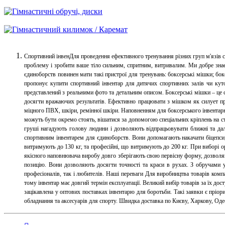
Спортивний інвенДля проведення ефективного тренування різних груп м'язів с
проблему і зробити ваше тіло сильним, спритним, витривалим. Ми добре знає
єдиноборств повинен мати такі пристрої для тренувань: боксерські мішки; бо
пропонує купити спортивний інвентар для дитячих спортивних залів чи куто
представлений з реальними фото та детальним описом. Боксерські мішки – це 
досягти вражаючих результатів. Ефективно працювати з мішком як силует про
міцного ПВХ, шкіри, ремінної шкіри. Наповненням для боксерського інвентарю
можуть бути окремо стоять, вішатися за допомогою спеціальних кріплень на ст
груші нагадують голову людини і дозволяють відпрацьовувати ближні та даль
спортивним інвентарем для єдиноборств. Вони допомагають накачати біцепси, 
витримують до 130 кг, та професійні, що витримують до 200 кг. При виборі ор
якісного наповнювача виробу довго зберігають свою первісну форму, дозвол
позицію. Вони дозволяють досягти точності та краси в рухах. З обручами у 
професіоналів, так і любителів. Наші переваги Для виробництва товарів компа
тому інвентар має довгий термін експлуатації. Великий вибір товарів за їх д
зацікавлена ​​у оптових поставках інвентарю для боротьби. Такі заявки є пр
обладнання та аксесуарів для спорту. Швидка доставка по Києву, Харкову, Одес