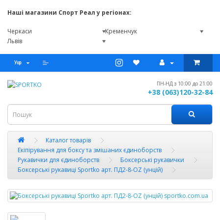
Наші магазини Спорт Реал у регіонах:
Черкаси
Кременчук
Львів
ПН-НД з 10:00 до 21:00
+38 (063)120-32-84
Каталог товарів
Екіпірування для боксу та змішаних єдиноборств
Рукавички для єдиноборств
Боксерські рукавички
Боксерські рукавиці Sportko арт. ПД2-8-OZ (унцій)