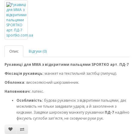
Опис
Відгуки (0)
Рукавиці для MMA з відкритими пальцями SPORTKO арт. ПД-7
Фіксація рукавиць:
манжет на текстильній застібці (липучці).
Оболонка
:
високоякісний шкірзамінник.
Наповнювач:
латекс.
Особливість:
будова рукавичок з відкритими пальцями, дає
можливість не тільки завдавати ударів, а й захоплення з
кидками. Завдяки широкому манжету рукавички
ПД-7
надійно
фіксують суглоби зап'ястя, не сковуючи рухи рук.