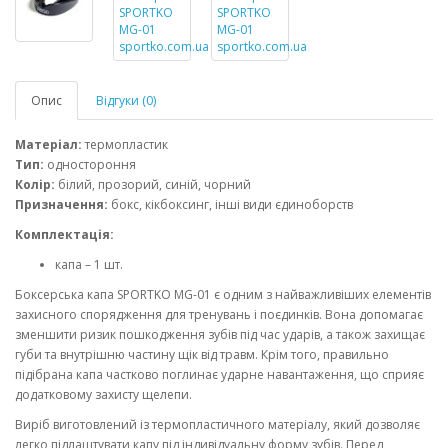
Опис
Відгуки (0)
Матеріал:
термопластик
Тип:
одностороння
Колір:
білий, прозорий, синій, чорний
Призначення:
бокс, кікбоксинг, інші види єдиноборств
Комплектація:
капа – 1 шт.
Боксерська капа SPORTKO MG-01 є одним з найважливіших елементів
захисного спорядження для тренувань і поєдинків. Вона допомагає
зменшити ризик пошкодження зубів під час ударів, а також захищає
губи та внутрішню частину щік від травм. Крім того, правильно
підібрана капа частково поглинає ударне навантаження, що сприяє
додатковому захисту щелепи.
Виріб виготовлений із термопластичного матеріалу, який дозволяє
легко підлаштувати капу під індивідуальну форму зубів. Перед