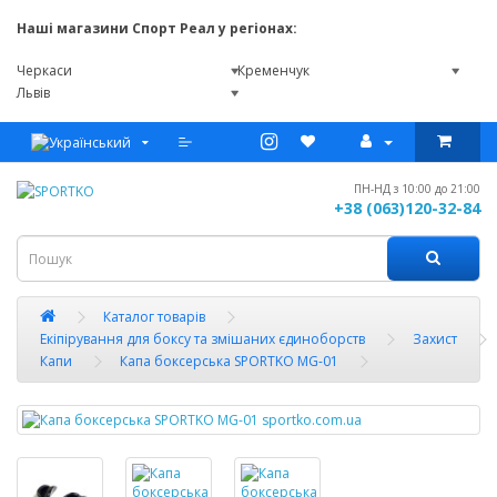
Наші магазини Спорт Реал у регіонах:
Черкаси
Кременчук
Львів
ПН-НД з 10:00 до 21:00
+38 (063)120-32-84
Каталог товарів
Екіпірування для боксу та змішаних єдиноборств
Захист
Капи
Капа боксерська SPORTKO MG-01