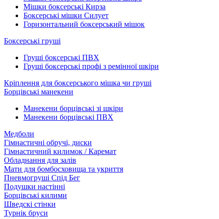
Мішки боксерські Кирза
Боксерські мішки Силует
Горизонтальний боксерський мішок
Боксерські груші
Груші боксерські ПВХ
Груші боксерські профі з ремінної шкіри
Кріплення для боксерського мішка чи груші
Борцівські манекени
Манекени борцівські зі шкіри
Манекени борцівські ПВХ
Медболи
Гімнастичні обручі, диски
Гімнастичний килимок / Каремат
Обладнання для залів
Мати для бомбосховища та укриття
Пневмогруші Спід Бег
Подушки настінні
Борцівські килими
Шведскі стінки
Турнік бруси