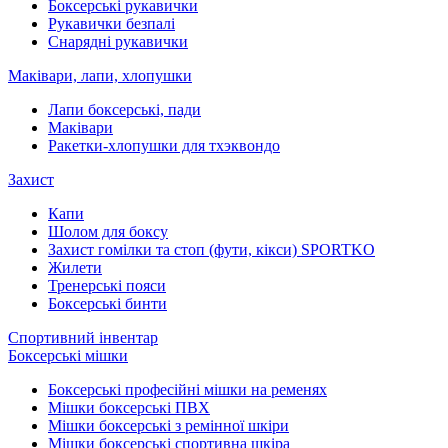
Боксерські рукавички
Рукавички безпалі
Снарядні рукавички
Маківари, лапи, хлопушки
Лапи боксерські, пади
Маківари
Ракетки-хлопушки для тхэквондо
Захист
Капи
Шолом для боксу
Захист гомілки та стоп (фути, кікси) SPORTKO
Жилети
Тренерські пояси
Боксерські бинти
Спортивний інвентар
Боксерські мішки
Боксерські професійні мішки на ременях
Мішки боксерські ПВХ
Мішки боксерські з ремінної шкіри
Мішки боксерські спортивна шкіра