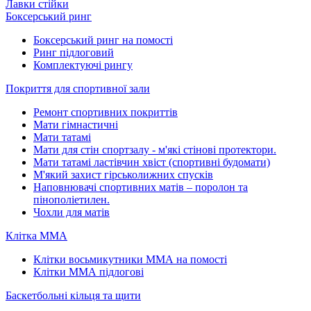
Лавки стійки
Боксерський ринг
Боксерський ринг на помості
Ринг підлоговий
Комплектуючі рингу
Покриття для спортивної зали
Ремонт спортивних покриттів
Мати гімнастичні
Мати татамі
Мати для стін спортзалу - м'які стінові протектори.
Мати татамі ластівчин хвіст (спортивні будомати)
М'який захист гірськолижних спусків
Наповнювачі спортивних матів – поролон та
пінополіетилен.
Чохли для матів
Клітка ММА
Клітки восьмикутники ММА на помості
Клітки ММА підлогові
Баскетбольні кільця та щити