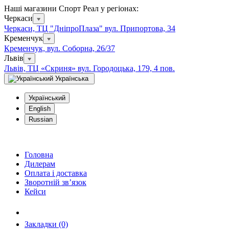
Наші магазини Спорт Реал у регіонах:
Черкаси
Черкаси, ТЦ "ДніпроПлаза" вул. Припортова, 34
Кременчук
Кременчук, вул. Соборна, 26/37
Львів
Львів, ТЦ «Скриня» вул. Городоцька, 179, 4 пов.
Українська
Український
English
Russian
Головна
Дилерам
Оплата і доставка
Зворотній зв’язок
Кейси
Закладки (0)