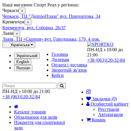
Наші магазини Спорт Реал у регіонах:
Черкаси
Черкаси, ТЦ "ДніпроПлаза" вул. Припортова, 34
Кременчук
Кременчук, вул. Соборна, 26/37
Львів
Львів, ТЦ «Скриня» вул. Городоцька, 179, 4 пов.
Українська
ПН-НД з 10:00 до
Головна
21:00
Український
Дилерам
+38 (063)120-32-84
English
Оплата і доставка
Russian
Зворотній зв’язок
Кейси
ПН-НД з 10:00 до 21:00
+38 (063)120-32-84
Закладки (0)
Особистий кабінет
Реєстрація
Каталог товарів
Авторизація
Обладнання для залів
Кошик
Покриття для спортивної
зали