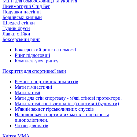
Мати для бомбосховища та укриття
Пневмогруші Спід Бег
Подушки настінні
Борцівські килими
Шведскі стінки
Турнік бруси
Лавки стійки
Боксерський ринг
Боксерський ринг на помості
Ринг підлоговий
Комплектуючі рингу
Покриття для спортивної зали
Ремонт спортивних покриттів
Мати гімнастичні
Мати татамі
Мати для стін спортзалу - м'які стінові протектори.
Мати татамі ластівчин хвіст (спортивні будомати)
М'який захист гірськолижних спусків
Наповнювачі спортивних матів – поролон та
пінополіетилен.
Чохли для матів
Клітка ММА