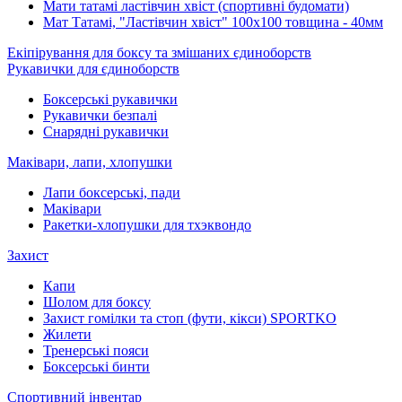
Мати татамі ластівчин хвіст (спортивні будомати)
Мат Татамі, "Ластівчин хвіст" 100х100 товщина - 40мм
Екіпірування для боксу та змішаних єдиноборств
Рукавички для єдиноборств
Боксерські рукавички
Рукавички безпалі
Снарядні рукавички
Маківари, лапи, хлопушки
Лапи боксерські, пади
Маківари
Ракетки-хлопушки для тхэквондо
Захист
Капи
Шолом для боксу
Захист гомілки та стоп (фути, кікси) SPORTKO
Жилети
Тренерські пояси
Боксерські бинти
Спортивний інвентар