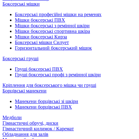
Боксерські мішки
Боксерські професійні мішки на ременях
Мішки боксерські ПВХ
Мішки боксерські з ремінної шкіри
Мішки боксерські спортивна шкіра
Мішки боксерські Кирза
Боксерські мішки Силует
Горизонтальний боксерський мішок
Боксерські груші
Груші боксерські ПВХ
Груші боксерські профі з ремінної шкіри
Кріплення для боксерського мішка чи груші
Борцівські манекени
Манекени борцівські зі шкіри
Манекени борцівські ПВХ
Медболи
Гімнастичні обручі, диски
Гімнастичний килимок / Каремат
Обладнання для залів