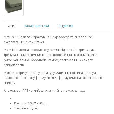
Опис
Характеристики
Відгуки (0)
Мати з ППЕ з часом практично не деформуються в процесі
експлуатації, не кришаться.
Мати ППЕ можна використовувати як підлогові покриття для
тренувань, гімнастичних вправ і проведення змагань з греко-
римської, вільної боротьби і самбо, а також в інших видах
єдиноборств.
Маючи закриту пористу структуру мати ППЕ поглинають шум,
відновлюють задану форму після деформуючих навантажень, не
гниють.
А також мат ППЕ легкий, еластичний та не має запаху.
Розміри: 100 * 200 см.
Товщина: 5 див.