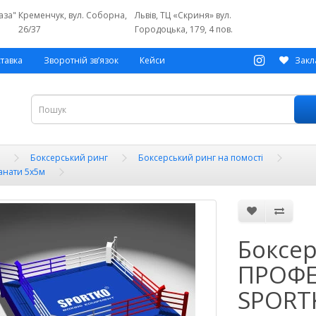
аза"
Кременчук, вул. Соборна,
Львів, ТЦ «Скриня» вул.
26/37
Городоцька, 179, 4 пов.
ставка
Зворотній зв’язок
Кейси
Закл
Боксерський ринг
Боксерський ринг на помості
анати 5х5м
Боксер
ПРОФЕ
SPORT