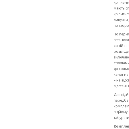
кріпленн
мають спе
кріпитьс
липучки,
по сторо
По перим
встановл
синій та
розміщен
включаюч
стовпами
до кольо
канат на
– на відс
відстані 
Для підй
передбач
комплект
підйому 
табурети
Комплек