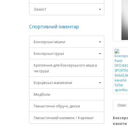
Захист
Спортивний інвентар
Боксерські мішки
Боксерські груші
Кріплення для боксерського мішка
чи груші
Борцівські манекени
Медболи
Опис
Гімнастичні обручі, диски
Гімнастичний килимок / Каремат
Боксерс
канати 