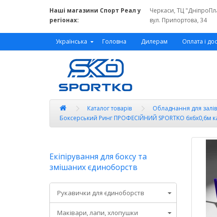
Наші магазини Спорт Реал у
Черкаси, ТЦ "ДніпроПл
регіонах:
вул. Припортова, 34
Українська
Головна
Дилерам
Оплата і до
Каталог товарів
Обладнання для залів
Боксерський Ринг ПРОФЕСІЙНИЙ SPORTKO 6х6х0,6м к
Екіпірування для боксу та
змішаних єдиноборств
Рукавички для єдиноборств
Маківари, лапи, хлопушки