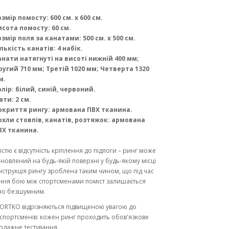
змір помосту: 600 см. х 600 см.
исота помосту: 60 см.
змір поля за канатами: 500 см. х 500 см.
лькість канатів: 4 набік.
анати натягнуті на висоті нижній 400 мм;
ругий 710 мм; Третій 1020 мм; Четверта 1320
м.
лір: білий, синій, червоний.
ти: 2 см.
окриття рингу: армована ПВХ тканина.
охли стовпів, канатів, розтяжок: армована
ВХ тканина.
стю є відсутність кріплення до підлоги – ринг може
ановлений на будь-якій поверхні у будь-якому місці
нструкція рингу зроблена таким чином, що під час
ння бою між спортсменами поміст залишається
но безшумним.
ORTKO відрізняються підвищеною увагою до
спортсменів: кожен ринг проходить обов'язкове
одажне тестування.