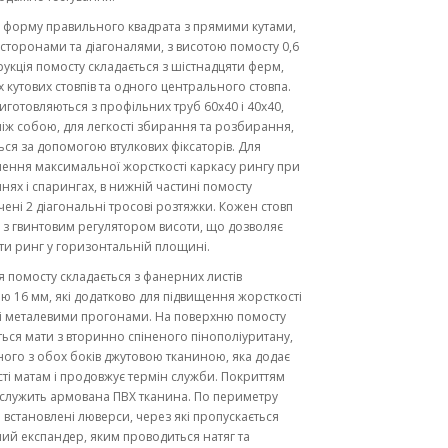
 форму правильного квадрата з прямими кутами,
сторонами та діагоналями, з висотою помосту 0,6
рукція помосту складається з шістнадцяти ферм,
 кутових стовпів та одного центрального стовпа.
готовляються з профільних труб 60х40 і 40х40,
ж собою, для легкості збирання та розбирання,
ься за допомогою втулкових фіксаторів. Для
ення максимальної жорсткості каркасу рингу при
нях і спарингах, в нижній частині помосту
ені 2 діагональні тросові розтяжки. Кожен стовп
у з гвинтовим регулятором висоти, що дозволяє
ти ринг у горизонтальній площині.
 помосту складається з фанерних листів
 16 мм, які додатково для підвищення жорсткості
і металевими прогонами. На поверхню помосту
ься мати з вторинно спіненого пінополіуритану,
ого з обох боків джутовою тканиною, яка додає
ті матам і продовжує термін служби. Покриттям
служить армована ПВХ тканина. По периметру
 встановлені люверси, через які пропускається
ий експандер, яким проводиться натяг та