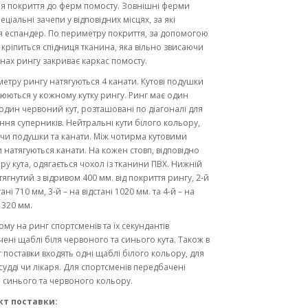
я покриття до ферм помосту. Зовнішні ферми
ціальні зачепи у відповідних місцях, за які
я еспандер. По периметру покриття, за допомогою
 кріпиться спідниця тканина, яка вільно звисаючи
нах рингу закриває каркас помосту.
етру рингу натягуються 4 канати. Кутові подушки
юються у кожному кутку рингу. Ринг має один
 один червоний кут, розташовані по діагоналі для
ня суперників. Нейтральні кути білого кольору,
и подушки та канати. Між чотирма кутовими
 натягуються канати. На кожен стовп, відповідно
ру кута, одягається чохол із тканини ПВХ. Нижній
тягнутий з відривом 400 мм. від покриття рингу, 2-й
тані 710 мм, 3-й – на відстані 1020 мм. та 4-й – на
1320 мм.
ому на ринг спортсменів та їх секундантів
ені щаблі біля червоного та синього кута. Також в
 поставки входять одні щаблі білого кольору, для
судді чи лікаря. Для спортсменів передбачені
 синього та червоного кольору.
т поставки: