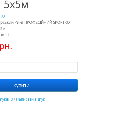
 5х5м
TKO
серський Ринг ПРОФЕСІЙНИЙ SPORTKO
х5м
ності
рн.
Купити
гуків: 0
/
Написати відгук