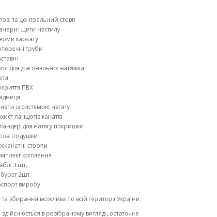
тові та центральний стовп
анерні щити настилу
ерми каркасу
перечні труби
ставні
ос для діагональної натяжки
ати
криття ПВХ
підниця
нати із системою натягу
хист ланцюгів канатів
пандер для натягу покришки
тові подушки
жканатні стропи
мплект кріплення
блі 3 шт.
бурет 2шт.
аспорт виробу
 та збирання можлива по всій території України.
 здійснюється в розібраному вигляді, остаточне