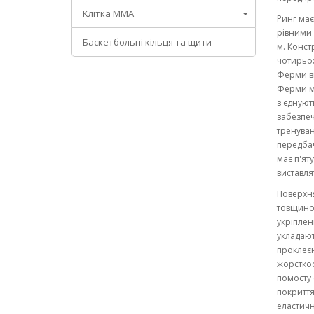
Клітка ММА
Ринг має
рівними 
Баскетбольні кільця та щити
м. Конст
чотирьох
Ферми ви
Ферми мі
з'єднуют
забезпеч
тренуван
передбач
має п'ят
виставля
Поверхня
товщиною
укріплен
укладают
проклеєн
жорсткос
помосту 
покриття
еластичн