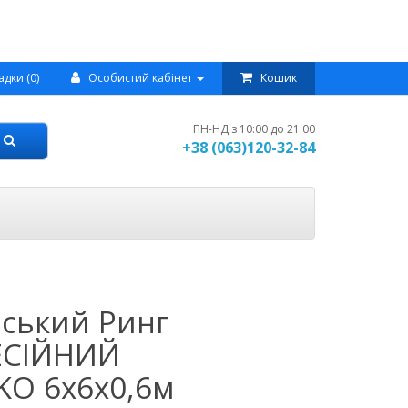
адки (0)
Особистий кабінет
Кошик
ПН-НД з 10:00 до 21:00
+38 (063)120-32-84
ський Ринг
СІЙНИЙ
KO 6х6х0,6м