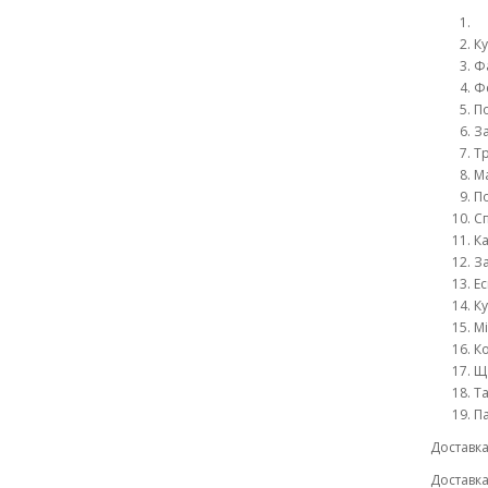
Ку
Ф
Ф
По
За
Тр
М
По
С
Ка
За
Ес
Ку
Мі
Ко
Ща
Та
П
Доставка
Доставка