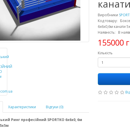
канати
Виробники
SPOR
Код товару: Бок
6х6х0,6м канати 5
Наявність: В наяв
155000 г
Кількість
Від
Характеристики
Відгуки (0)
ький Ринг професійний SPORTKO 6х6х0, 6м
5х5м