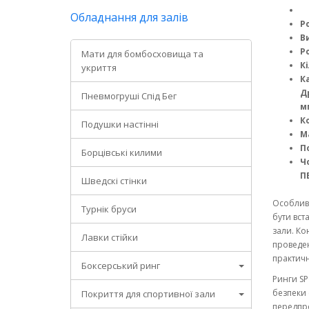
Обладнання для залів
Ро
В
Ро
Мати для бомбосховища та
Кі
укриття
К
Д
Пневмогруші Спід Бег
м
Ко
Подушки настінні
Ма
П
Борцівські килими
Ч
П
Шведскі стінки
Особливі
Турнік бруси
бути вст
зали. Ко
Лавки стійки
проведе
практич
Боксерський ринг
Ринги SP
безпеки 
Покриття для спортивної зали
передпр