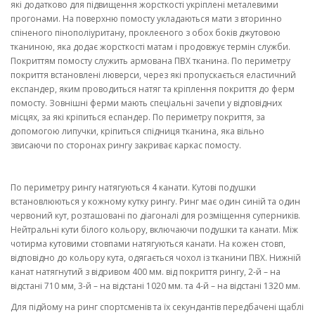
які додатково для підвищення жорсткості укріплені металевими
прогонами. На поверхню помосту укладаються мати з вторинно
спіненого пінополіуритану, проклеєного з обох боків джутовою
тканиною, яка додає жорсткості матам і продовжує термін служби.
Покриттям помосту служить армована ПВХ тканина. По периметру
покриття встановлені люверси, через які пропускається еластичний
експандер, яким проводиться натяг та кріплення покриття до ферм
помосту. Зовнішні ферми мають спеціальні зачепи у відповідних
місцях, за які кріпиться еспандер. По периметру покриття, за
допомогою липучки, кріпиться спідниця тканина, яка вільно
звисаючи по сторонах рингу закриває каркас помосту.
По периметру рингу натягуються 4 канати. Кутові подушки
встановлюються у кожному кутку рингу. Ринг має один синій та один
червоний кут, розташовані по діагоналі для розміщення суперників.
Нейтральні кути білого кольору, включаючи подушки та канати. Між
чотирма кутовими стовпами натягуються канати. На кожен стовп,
відповідно до кольору кута, одягається чохол із тканини ПВХ. Нижній
канат натягнутий з відривом 400 мм. від покриття рингу, 2-й – на
відстані 710 мм, 3-й – на відстані 1020 мм. та 4-й – на відстані 1320 мм.
Для підйому на ринг спортсменів та їх секундантів передбачені щаблі