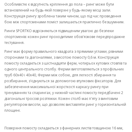
Особливістю є відсутність кріплення до пола – ринг може бути
встановлений на будь-якій поверхні у будь-якому місці зали.
Конструкція рингу зроблена таким чином, що під час проведення
бою між спортсменами поміст залишається практично безшумним.
Ринги SPORTKO відрізняються підвищеним увагою до безпеки
спортсменів: кожен ринг проходитиме обов'язкове передпродажне
тестування.
Ринг має форму правильного квадрата з прямими углами, рівними
сторонами та діагоналями, з висотою помосту 0,6 м. Конструкція
помосту складається з шістнадцяти ферм, чотирьох кутових стовпів та
одного центрального столбу. Ферми виготовляються з профільних
труб 60х40 і 40х40, Ферми між собою, для легкості збирання та
розбирання, з'єднуються за допомогою втулкових фіксаторів. Для
забезпечення максимальної жорсткості каркасу рингу при
тренуваннях та спарингах, у нижній частині помосту передбачені 2
діагональні тросові розтяжки. Кожен столб має п'яту з винтовим
регулятором висоти, що дозволяє виставляти ринг у горизонтальній
площині.
Поверхня помосту складається з фанерних листів товщиною 16 мм,