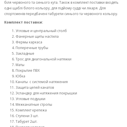
біля червоного та синього кута. Також в комплект поставки входять
одні щаблі білого кольору, для підйому судді чи лікаря. Для
спортсменів передбачені табурети синього та червоного кольору.
Комплект поставки:
Угловые и центральный столб
Фанерные щиты настила
Фермы каркаса
Поперечные трубы
Закладные
Трос для диагональной натяжки
Маты
Покрытие ПВХ
Юбка
Канаты с системой натяжения
Защита цепей канатов
Эспандер для натяжения покрышки
Угловые подушки
Межканатные стропы
Комплект крепежа
Ступени 3 шт.
Табурет 2шт.