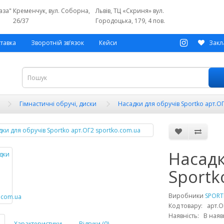
аза"
Кременчук, вул. Соборна,
Львів, ТЦ «Скриня» вул.
26/37
Городоцька, 179, 4 пов.
ставка
Зворотній зв’язок
Кейси
Закл
Гімнастичні обручі, диски
Насадки для обручів Sportko арт.О
Насадк
Sportk
Виробники
SPOR
Код товару: арт.О
Наявність: В наяв
Характеристики
Відгуки (0)