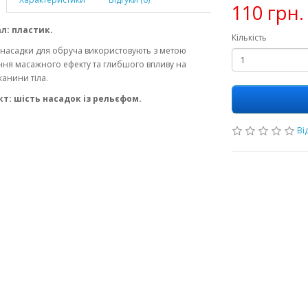
110 грн.
л: пластик.
Кількість
насадки для обруча використовують з метою
ня масажного ефекту та глибшого впливу на
канини тіла.
т: шість насадок із рельєфом.
Від