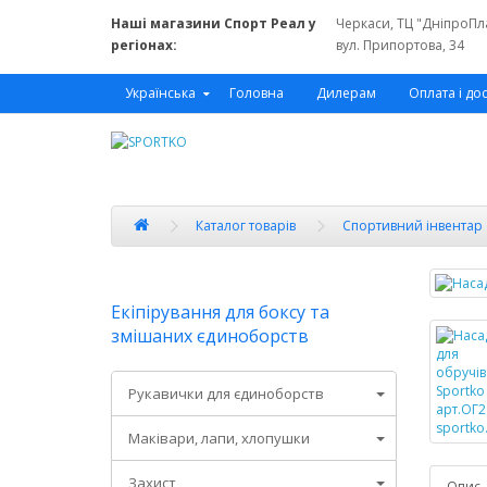
Наші магазини Спорт Реал у
Черкаси, ТЦ "ДніпроПл
регіонах:
вул. Припортова, 34
Українська
Головна
Дилерам
Оплата і до
Каталог товарів
Спортивний інвентар
Екіпірування для боксу та
змішаних єдиноборств
Рукавички для єдиноборств
Маківари, лапи, хлопушки
Захист
Опис