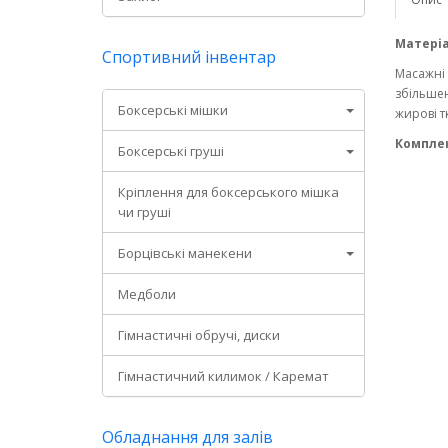
Матеріа
Спортивний інвентар
Масажні 
збільшен
Боксерські мішки
жирові т
Комплек
Боксерські груші
Кріплення для боксерського мішка
чи груші
Борцівські манекени
Медболи
Гімнастичні обручі, диски
Гімнастичний килимок / Каремат
Обладнання для залів