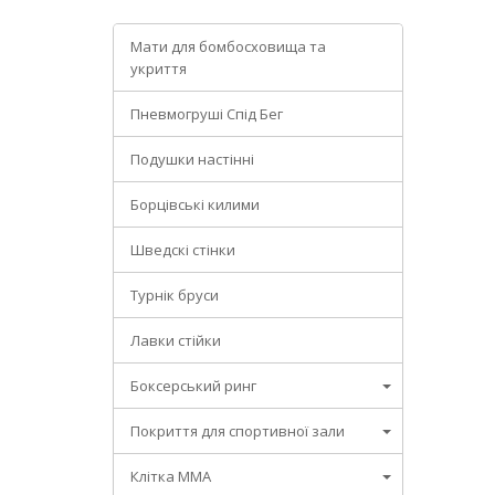
Мати для бомбосховища та
укриття
Пневмогруші Спід Бег
Подушки настінні
Борцівські килими
Шведскі стінки
Турнік бруси
Лавки стійки
Боксерський ринг
Покриття для спортивної зали
Клітка ММА