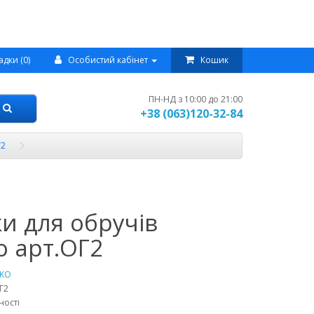
адки (0)
Особистий кабінет
Кошик
ПН-НД з 10:00 до 21:00
+38 (063)120-32-84
Г2
и для обручів
o арт.ОГ2
TKO
Г2
ності