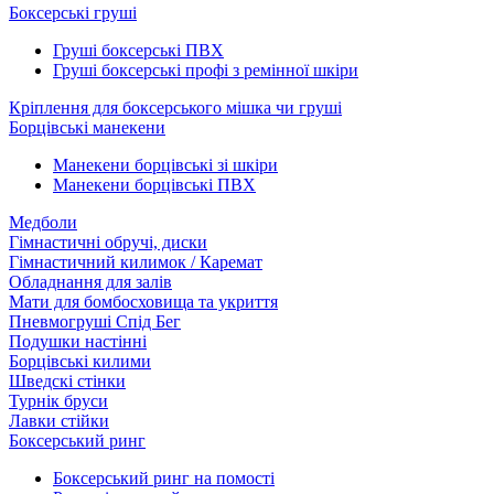
Боксерські груші
Груші боксерські ПВХ
Груші боксерські профі з ремінної шкіри
Кріплення для боксерського мішка чи груші
Борцівські манекени
Манекени борцівські зі шкіри
Манекени борцівські ПВХ
Медболи
Гімнастичні обручі, диски
Гімнастичний килимок / Каремат
Обладнання для залів
Мати для бомбосховища та укриття
Пневмогруші Спід Бег
Подушки настінні
Борцівські килими
Шведскі стінки
Турнік бруси
Лавки стійки
Боксерський ринг
Боксерський ринг на помості