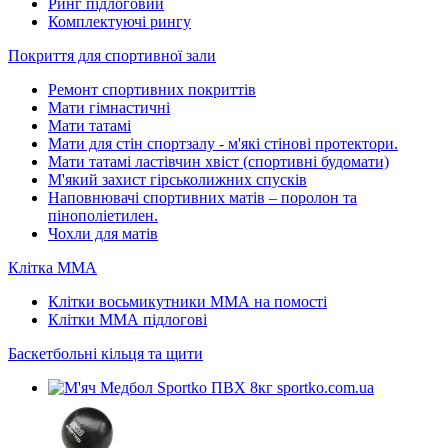
Ринг підлоговий
Комплектуючі рингу
Покриття для спортивної зали
Ремонт спортивних покриттів
Мати гімнастичні
Мати татамі
Мати для стін спортзалу - м'які стінові протектори.
Мати татамі ластівчин хвіст (спортивні будомати)
М'який захист гірськолижних спусків
Наповнювачі спортивних матів – поролон та
пінополіетилен.
Чохли для матів
Клітка ММА
Клітки восьмикутники ММА на помості
Клітки ММА підлогові
Баскетбольні кільця та щити