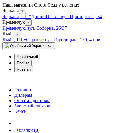
Наші магазини Спорт Реал у регіонах:
Черкаси
Черкаси, ТЦ "ДніпроПлаза" вул. Припортова, 34
Кременчук
Кременчук, вул. Соборна, 26/37
Львів
Львів, ТЦ «Скриня» вул. Городоцька, 179, 4 пов.
Українська
Український
English
Russian
Головна
Дилерам
Оплата і доставка
Зворотній зв’язок
Кейси
Закладки (0)