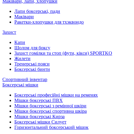
Маківари, лапи, хлопушки
Лапи боксерські, пади
Маківари
Ракетки-хлопушки для тхэквондо
Захист
Капи
Шолом для боксу
Захист гомілки та стоп (фути, кікси) SPORTKO
Жилети
Тренерські пояси
Боксерські бинти
Спортивний інвентар
Боксерські мішки
Боксерські професійні мішки на ременях
Мішки боксерські ПВХ
Мішки боксерські з ремінної шкіри
Мішки боксерські спортивна шкіра
Мішки боксерські Кирза
Боксерські мішки Силует
Горизонтальний боксерський мішок