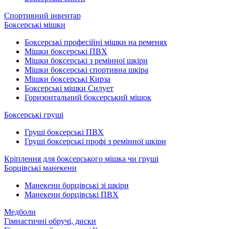
Спортивний інвентар
Боксерські мішки
Боксерські професійні мішки на ременях
Мішки боксерські ПВХ
Мішки боксерські з ремінної шкіри
Мішки боксерські спортивна шкіра
Мішки боксерські Кирза
Боксерські мішки Силует
Горизонтальний боксерський мішок
Боксерські груші
Груші боксерські ПВХ
Груші боксерські профі з ремінної шкіри
Кріплення для боксерського мішка чи груші
Борцівські манекени
Манекени борцівські зі шкіри
Манекени борцівські ПВХ
Медболи
Гімнастичні обручі, диски