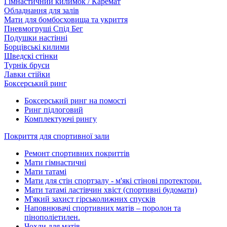
Гімнастичний килимок / Каремат
Обладнання для залів
Мати для бомбосховища та укриття
Пневмогруші Спід Бег
Подушки настінні
Борцівські килими
Шведскі стінки
Турнік бруси
Лавки стійки
Боксерський ринг
Боксерський ринг на помості
Ринг підлоговий
Комплектуючі рингу
Покриття для спортивної зали
Ремонт спортивних покриттів
Мати гімнастичні
Мати татамі
Мати для стін спортзалу - м'які стінові протектори.
Мати татамі ластівчин хвіст (спортивні будомати)
М'який захист гірськолижних спусків
Наповнювачі спортивних матів – поролон та
пінополіетилен.
Чохли для матів