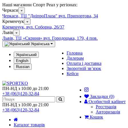
Наші магазини Спорт Реал у регіонах:
Черкаси
Черкаси, ТЦ "ДніпроПлаза" вул. Припортова, 34
Кременчук
Кременчук, вул. Соборна, 26/37
Львів
Львів, ТЦ «Скриня» вул. Городоцька, 179, 4 пов.
Українська
Головна
Український
Дилерам
English
Оплата і доставка
Russian
Зворотній зв’язок
Кейси
ПН-НД з 10:00 до 21:00
+38 (063)120-32-84
Закладки (0)
Особистий кабінет
ПН-НД з 10:00 до 21:00
Реєстрація
+38 (063)120-32-84
Авторизація
Кошик
Каталог товарів