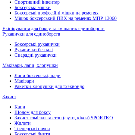
Спортивний інвентар
Боксерські мішки
Боксерські професійні мішки на ременях
Мішок боксерський ПВХ на ременях МПР-13060
Екіпірування для боксу та змішаних єдиноборств
Рукавички для єдиноборств
Боксерські рукавички
Рукавички безпалі
Снарядні рукавички
Маківари, лапи, хлопушки
Лапи боксерські, пади
Маківари
Ракетки-хлопушки для тхэквондо
Захист
Капи
Шолом для боксу
Захист гомілки та стоп (фути, кікси) SPORTKO
Жилети
Тренерські пояси
Боксерські бинти