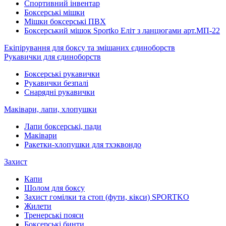
Спортивний інвентар
Боксерські мішки
Мішки боксерські ПВХ
Боксерський мішок Sportko Еліт з ланцюгами арт.МП-22
Екіпірування для боксу та змішаних єдиноборств
Рукавички для єдиноборств
Боксерські рукавички
Рукавички безпалі
Снарядні рукавички
Маківари, лапи, хлопушки
Лапи боксерські, пади
Маківари
Ракетки-хлопушки для тхэквондо
Захист
Капи
Шолом для боксу
Захист гомілки та стоп (фути, кікси) SPORTKO
Жилети
Тренерські пояси
Боксерські бинти