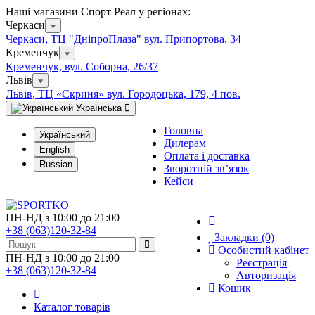
Наші магазини Спорт Реал у регіонах:
Черкаси
Черкаси, ТЦ "ДніпроПлаза" вул. Припортова, 34
Кременчук
Кременчук, вул. Соборна, 26/37
Львів
Львів, ТЦ «Скриня» вул. Городоцька, 179, 4 пов.
Українська
Головна
Український
Дилерам
English
Оплата і доставка
Russian
Зворотній зв’язок
Кейси
ПН-НД з 10:00 до 21:00
+38 (063)120-32-84
Закладки (0)
Особистий кабінет
ПН-НД з 10:00 до 21:00
Реєстрація
+38 (063)120-32-84
Авторизація
Кошик
Каталог товарів