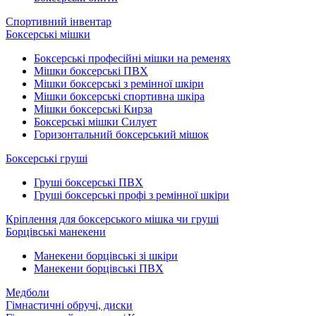
Спортивний інвентар
Боксерські мішки
Боксерські професійні мішки на ременях
Мішки боксерські ПВХ
Мішки боксерські з ремінної шкіри
Мішки боксерські спортивна шкіра
Мішки боксерські Кирза
Боксерські мішки Силует
Горизонтальний боксерський мішок
Боксерські груші
Груші боксерські ПВХ
Груші боксерські профі з ремінної шкіри
Кріплення для боксерського мішка чи груші
Борцівські манекени
Манекени борцівські зі шкіри
Манекени борцівські ПВХ
Медболи
Гімнастичні обручі, диски