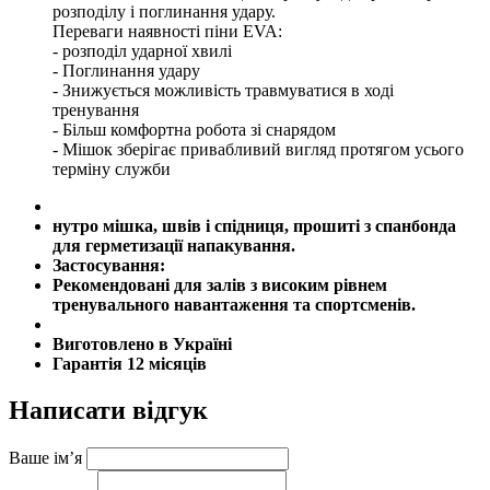
розподілу і поглинання удару.
Переваги наявності піни EVA:
- розподіл ударної хвилі
- Поглинання удару
- Знижується можливість травмуватися в ході
тренування
- Більш комфортна робота зі снарядом
- Мішок зберігає привабливий вигляд протягом усього
терміну служби
нутро мішка, швів і спідниця, прошиті з спанбонда
для герметизації напакування.
Застосування:
Рекомендовані для залів з високим рівнем
тренувального навантаження та спортсменів.
Виготовлено в Україні
Гарантія 12 місяців
Написати відгук
Ваше ім’я