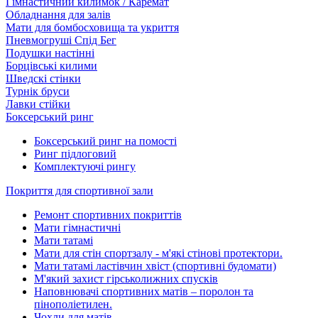
Гімнастичний килимок / Каремат
Обладнання для залів
Мати для бомбосховища та укриття
Пневмогруші Спід Бег
Подушки настінні
Борцівські килими
Шведскі стінки
Турнік бруси
Лавки стійки
Боксерський ринг
Боксерський ринг на помості
Ринг підлоговий
Комплектуючі рингу
Покриття для спортивної зали
Ремонт спортивних покриттів
Мати гімнастичні
Мати татамі
Мати для стін спортзалу - м'які стінові протектори.
Мати татамі ластівчин хвіст (спортивні будомати)
М'який захист гірськолижних спусків
Наповнювачі спортивних матів – поролон та
пінополіетилен.
Чохли для матів