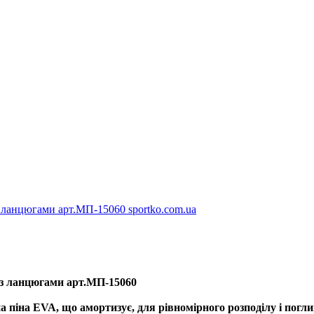
 з ланцюгами арт.МП-15060
піна EVA, що амортизує, для рівномірного розподілу і погли