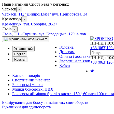
Наші магазини Спорт Реал у регіонах:
Черкаси
Черкаси, ТЦ "ДніпроПлаза" вул. Припортова, 34
Кременчук
Кременчук, вул. Соборна, 26/37
Львів
Львів, ТЦ «Скриня» вул. Городоцька, 179, 4 пов.
Українська
ПН-НД з 10:0
Головна
+38 (063)120
Український
Дилерам
English
Оплата і доставка
ПН-НД з 10:0
Russian
Зворотній зв’язок
+38 (063)120
Кейси
Каталог товарів
Спортивний інвентар
Боксерські мішки
Мішки боксерські ПВХ
Боксерський мішок Sportko висота 150 ф60 вага 100кг з
Екіпірування для боксу та змішаних єдиноборств
Рукавички для єдиноборств