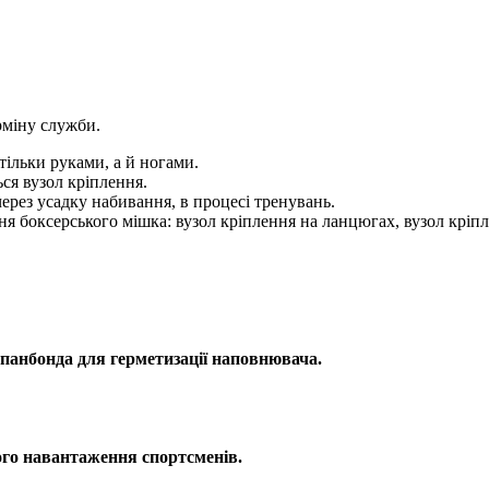
рміну служби.
тільки руками, а й ногами.
ся вузол кріплення.
ерез усадку набивання, в процесі тренувань.
ня боксерського мішка: вузол кріплення на ланцюгах, вузол кріп
 спанбонда для герметизації наповнювача.
ого навантаження спортсменів.