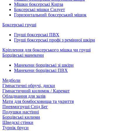
Мішки боксерські Кирза
Боксерські мішки Силует
Горизонтальний боксерський мішок
Боксерські груші
Груші боксерські ПВХ
Груші боксерські профі з ремінної шкіри
Кріплення для боксерського мішка чи груші
Борцівські манекени
Манекени борцівські зі шкіри
Манекени борцівські ПВХ
Медболи
Гімнастичні обручі, диски
Гімнастичний килимок / Каремат
Обладнання для залів
Мати для бомбосховища та укриття
Пневмогруші Спід Бег
Подушки настінні
Борцівські килими
Шведскі стінки
Турнік бруси