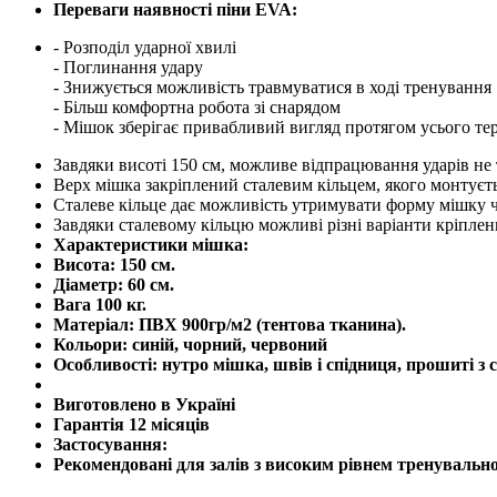
Переваги наявності піни EVA:
- Розподіл ударної хвилі
- Поглинання удару
- Знижується можливість травмуватися в ході тренування
- Більш комфортна робота зі снарядом
- Мішок зберігає привабливий вигляд протягом усього те
Завдяки висоті 150 см, можливе відпрацювання ударів не 
Верх мішка закріплений сталевим кільцем, якого монтуєть
Сталеве кільце дає можливість утримувати форму мішку ч
Завдяки сталевому кільцю можливі різні варіанти кріплен
Характеристики мішка:
Висота: 150 см.
Діаметр: 60 см.
Вага 100 кг.
Матеріал: ПВХ 900гр/м2 (тентова тканина).
Кольори: синій, чорний, червоний
Особливості: нутро мішка, швів і спідниця, прошиті з
Виготовлено в Україні
Гарантія 12 місяців
Застосування:
Рекомендовані для залів з високим рівнем тренувальн