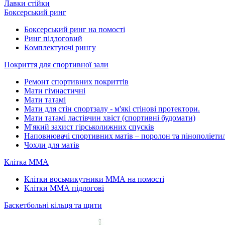
Лавки стійки
Боксерський ринг
Боксерський ринг на помості
Ринг підлоговий
Комплектуючі рингу
Покриття для спортивної зали
Ремонт спортивних покриттів
Мати гімнастичні
Мати татамі
Мати для стін спортзалу - м'які стінові протектори.
Мати татамі ластівчин хвіст (спортивні будомати)
М'який захист гірськолижних спусків
Наповнювачі спортивних матів – поролон та пінополіети
Чохли для матів
Клітка ММА
Клітки восьмикутники ММА на помості
Клітки ММА підлогові
Баскетбольні кільця та щити