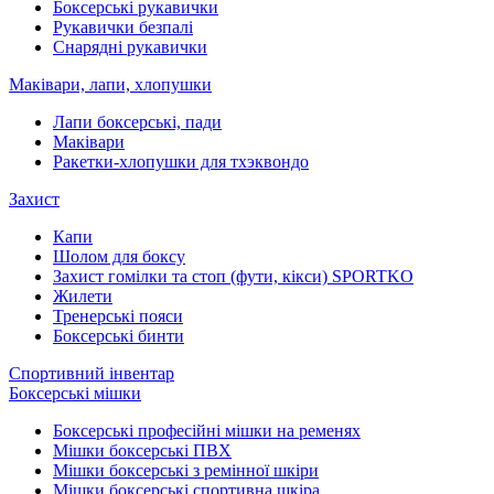
Боксерські рукавички
Рукавички безпалі
Снарядні рукавички
Маківари, лапи, хлопушки
Лапи боксерські, пади
Маківари
Ракетки-хлопушки для тхэквондо
Захист
Капи
Шолом для боксу
Захист гомілки та стоп (фути, кікси) SPORTKO
Жилети
Тренерські пояси
Боксерські бинти
Спортивний інвентар
Боксерські мішки
Боксерські професійні мішки на ременях
Мішки боксерські ПВХ
Мішки боксерські з ремінної шкіри
Мішки боксерські спортивна шкіра