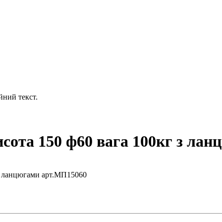
йний текст.
сота 150 ф60 вага 100кг з ла
 з ланцюгами арт.МП15060